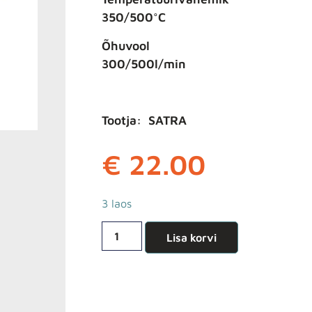
350/500°C
Õhuvool
300/500l/min
Tootja: SATRA
€
22.00
3 laos
Lisa korvi