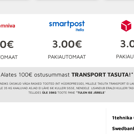
3.
3.00€
00€
PAKIA
PAKIAUTOMAAT
TOMAAT
Alates 100€ ostusummast
TRANSPORT TASUTA!*
NDIKS ÜKSIKUD VÄGA RASKED TOOTED (NT HÜDROPRESSID), MILLELE TASUTA TRANSPORT EI LA
LE 35 KG KAALUVAD ASJAD EI LÄHE 6€ KULLERI SISSE, NENDELE LISANDUB ERALDI KULLERI TAS
TELLIDES
ÜLE 35KG
TOOTE PANE
”TULEN ISE JÄRELE
”
1tehnika
Swedban