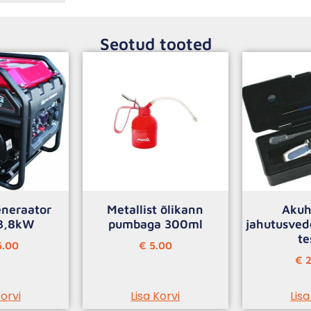
Seotud tooted
eneraator
Metallist õlikann
Akuh
3,8kW
pumbaga 300ml
jahutusvede
te
.00
€
5.00
€
2
Korvi
Lisa Korvi
Lisa