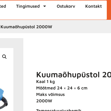
ted
Tingimused
Ostukorv
Kontakt
 Kuumaõhupüstol 2000W
Kuumaõhupüstol 
Kaal 1 kg
Mõõtmed 24 × 24 × 6 cm
Maks võimsus
2000W
Temperatuurivahemik