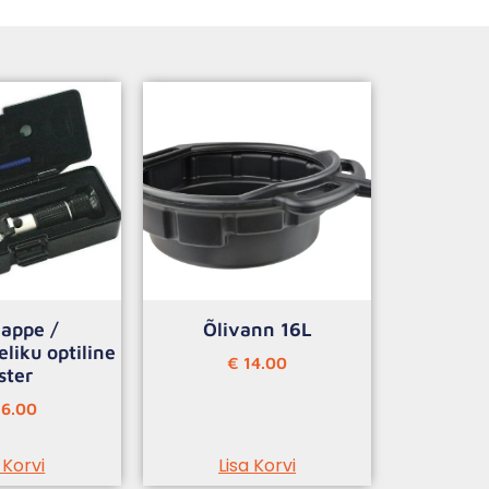
appe /
Õlivann 16L
liku optiline
€
14.00
ster
6.00
 Korvi
Lisa Korvi