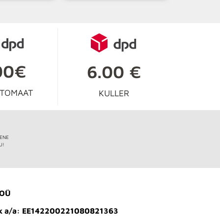
00€
6.00 €
UTOMAAT
KULLER
IENE
U!
 OÜ
k a/a: EE142200221080821363