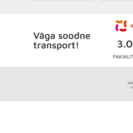
Väga soodne
3.
transport!
PAKIAU
ERA
Ü