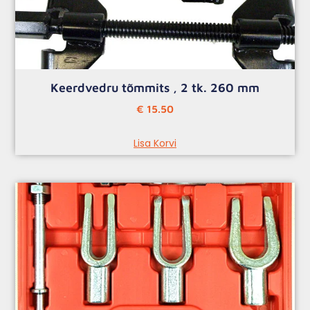
Keerdvedru tõmmits , 2 tk. 260 mm
€
15.50
Lisa Korvi