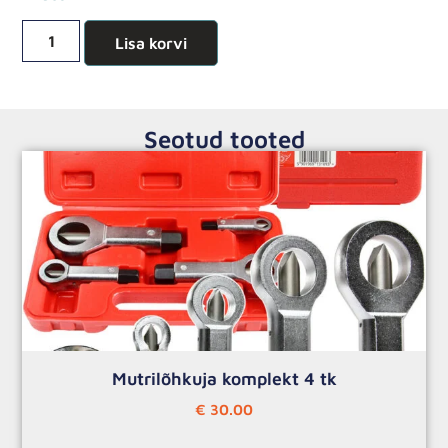
Lisa korvi
Seotud tooted
Mutrilõhkuja komplekt 4 tk
€
30.00