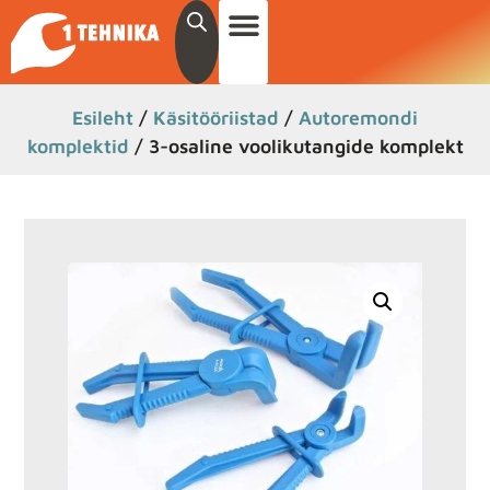
Esileht
/
Käsitööriistad
/
Autoremondi
komplektid
/ 3-osaline voolikutangide komplekt