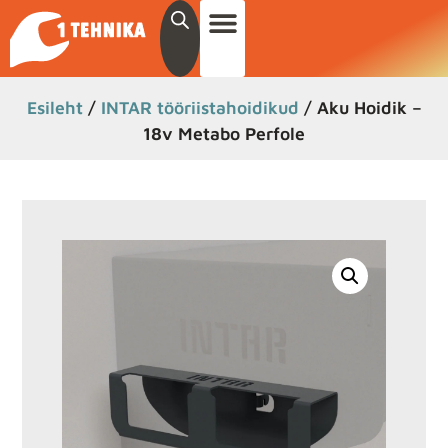
Esileht
/
INTAR tööriistahoidikud
/ Aku Hoidik –
18v Metabo Perfole