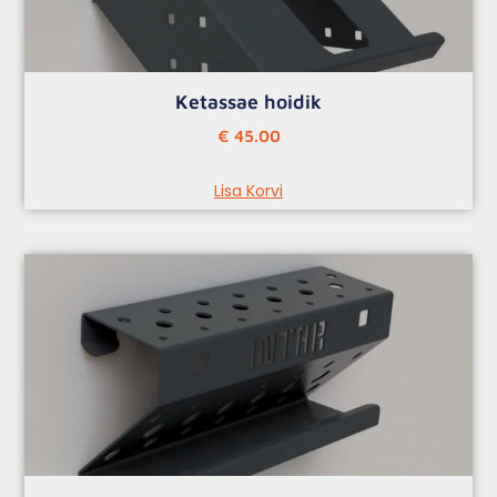
Ketassae hoidik
€
45.00
Lisa Korvi