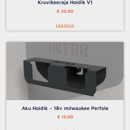
Kruvikeeraja Hoidik V1
€
30.00
Lisa Korvi
Aku Hoidik – 18v milwaukee Perfole
€
15.00