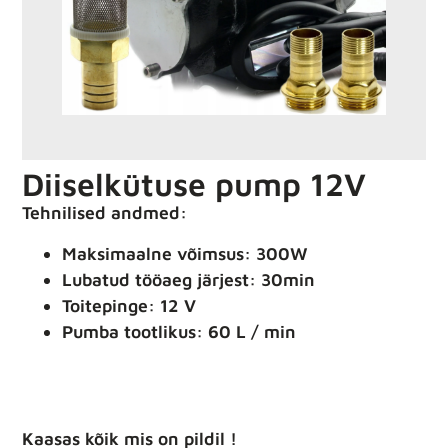
Diiselkütuse pump 12V
Tehnilised andmed:
Maksimaalne võimsus: 300W
Lubatud tööaeg järjest: 30min
Toitepinge: 12 V
Pumba tootlikus: 60 L / min
Kaasas kõik mis on pildil !