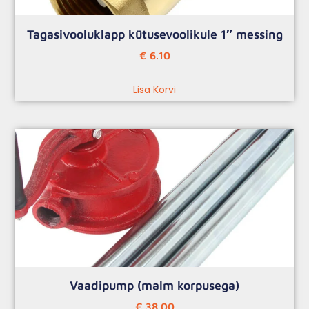
Tagasivooluklapp kütusevoolikule 1″ messing
€
6.10
Lisa Korvi
Vaadipump (malm korpusega)
€
38.00