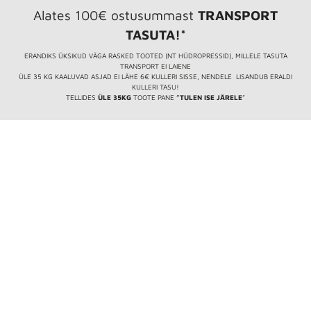
Alates 100€ ostusummast
TRANSPORT
TASUTA!*
ERANDIKS ÜKSIKUD VÄGA RASKED TOOTED (NT HÜDROPRESSID), MILLELE TASUTA
TRANSPORT EI LAIENE
ÜLE 35 KG KAALUVAD ASJAD EI LÄHE 6€ KULLERI SISSE, NENDELE LISANDUB ERALDI
KULLERI TASU!
TELLIDES
ÜLE 35KG
TOOTE PANE
”TULEN ISE JÄRELE
”