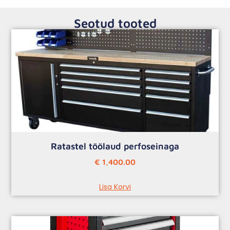
Seotud tooted
Ratastel töölaud perfoseinaga
€
1,400.00
Lisa Korvi