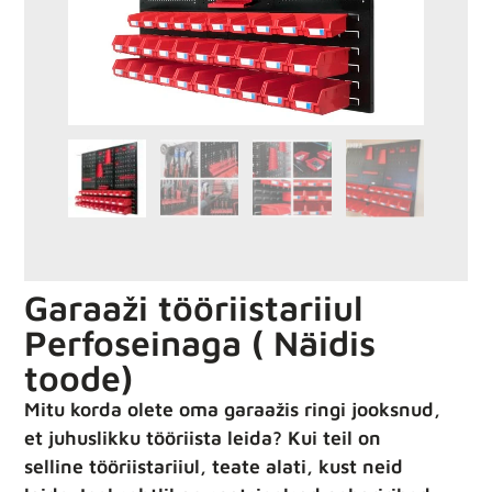
Garaaži tööriistariiul
Perfoseinaga ( Näidis
toode)
Mitu korda olete oma garaažis ringi jooksnud,
et juhuslikku tööriista leida? Kui teil on
selline tööriistariiul, teate alati, kust neid