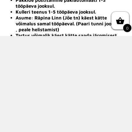
tööpäeva jooksul.
Kulleri teenus 1-5 tööpäeva jooksul.
Asume: Räpina Linn (Jõe tn) käest kätte
võimalus samal tööpäeval. (Paari tunni jooksul
0
, peale helistamist)
Tartus võimalik käest kätte saada järgmisest
tööpäevast.
1tehnika OÜ
Swedbank a/a: EE142200221080821363
Tel:
507 9829
E-post:
info@1tehnika.ee
KMKR: EE102444438
Reg. nr.: 14831727