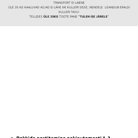
TRANSPORT EI LAIENE
ÜLE 35 KG KAALUVAD ASJAD EI LÄHE 6€ KULLERI SISSE, NENDELE LISANDUB ERALDI
KULLERI TASU!
TELLIDES
ÜLE 35KG
TOOTE PANE
”TULEN ISE JÄRELE
”
Pakkide postitamine pakiautomaati 1-3