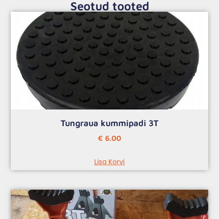
Seotud tooted
Tungraua kummipadi 3T
€
6.00
Lisa Korvi