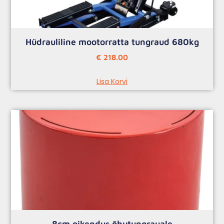
Hüdrauliline mootorratta tungraud 680kg
€
218.00
Lisa Korvi
8cm pikendus õhutungrauale