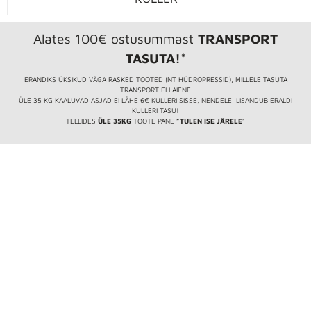
Alates 100€ ostusummast
TRANSPORT
TASUTA!*
ERANDIKS ÜKSIKUD VÄGA RASKED TOOTED (NT HÜDROPRESSID), MILLELE TASUTA
TRANSPORT EI LAIENE
ÜLE 35 KG KAALUVAD ASJAD EI LÄHE 6€ KULLERI SISSE, NENDELE LISANDUB ERALDI
KULLERI TASU!
TELLIDES
ÜLE 35KG
TOOTE PANE
”TULEN ISE JÄRELE
”