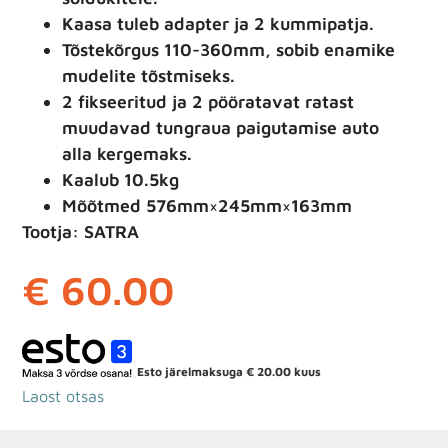
Kaasa tuleb adapter ja 2 kummipatja.
Tõstekõrgus 110-360mm, sobib enamike
mudelite tõstmiseks.
2 fikseeritud ja 2 pööratavat ratast
muudavad tungraua paigutamise auto
alla kergemaks.
Kaalub 10.5kg
Mõõtmed 576mm×245mm×163mm
Tootja: SATRA
€
60.00
Esto järelmaksuga
€
20.00
kuus
Laost otsas