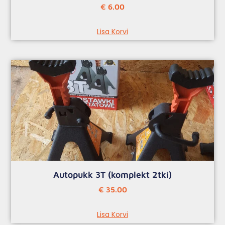
€
6.00
Lisa Korvi
Autopukk 3T (komplekt 2tki)
€
35.00
Lisa Korvi