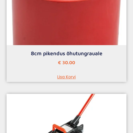
8cm pikendus õhutungrauale
€
30.00
Lisa Korvi