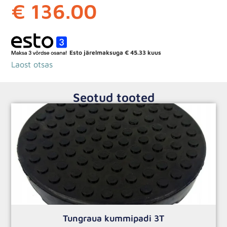
€
136.00
Esto järelmaksuga
€
45.33
kuus
Laost otsas
Seotud tooted
Tungraua kummipadi 3T