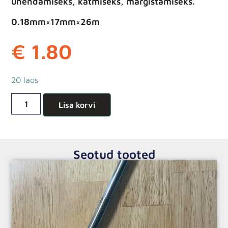
ühendamiseks, katmiseks, märgistamiseks.
0.18mm×17mm×26m
€
1.80
20 laos
Lisa korvi
Seotud tooted