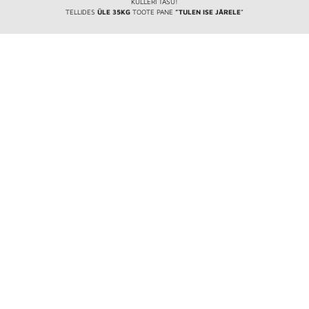
KULLERI TASU!
TELLIDES
ÜLE 35KG
TOOTE PANE
”TULEN ISE JÄRELE
”