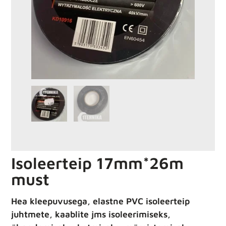
Isoleerteip 17mm*26m
must
Hea kleepuvusega, elastne PVC isoleerteip
juhtmete, kaablite jms isoleerimiseks,