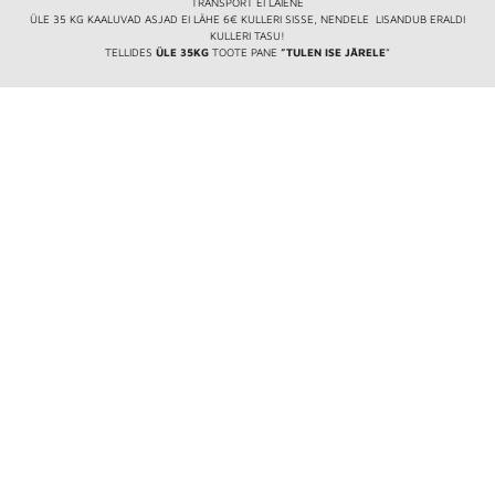
TRANSPORT EI LAIENE
ÜLE 35 KG KAALUVAD ASJAD EI LÄHE 6€ KULLERI SISSE, NENDELE LISANDUB ERALDI
KULLERI TASU!
TELLIDES
ÜLE 35KG
TOOTE PANE
”TULEN ISE JÄRELE
”