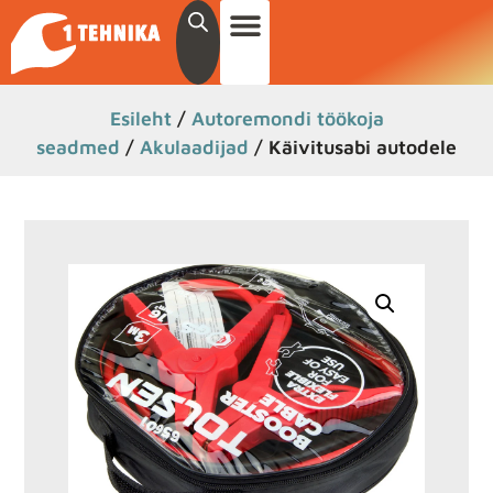
Esileht
/
Autoremondi töökoja
seadmed
/
Akulaadijad
/ Käivitusabi autodele