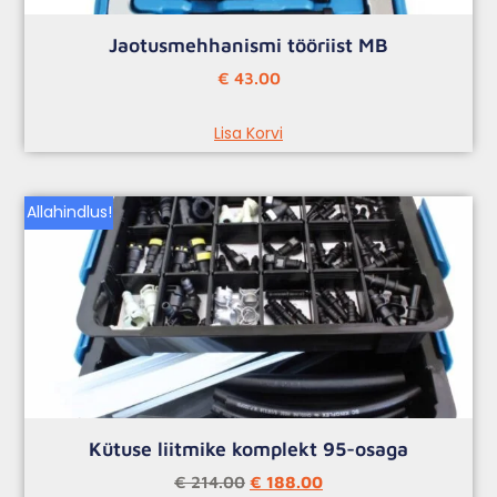
Jaotusmehhanismi tööriist MB
€
43.00
Lisa Korvi
Allahindlus!
Kütuse liitmike komplekt 95-osaga
€
214.00
€
188.00