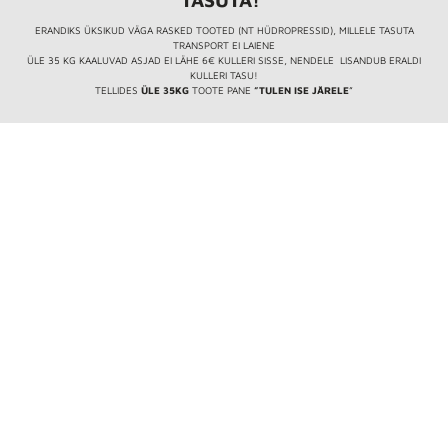
ERANDIKS ÜKSIKUD VÄGA RASKED TOOTED (NT HÜDROPRESSID), MILLELE TASUTA
TRANSPORT EI LAIENE
ÜLE 35 KG KAALUVAD ASJAD EI LÄHE 6€ KULLERI SISSE, NENDELE LISANDUB ERALDI
KULLERI TASU!
TELLIDES
ÜLE 35KG
TOOTE PANE
”TULEN ISE JÄRELE
”