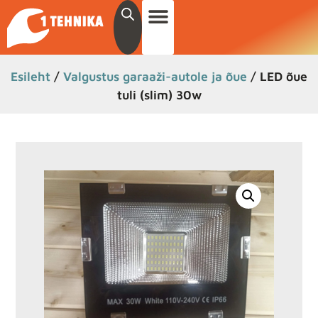
Esileht
/
Valgustus garaaži-autole ja õue
/ LED õue
tuli (slim) 30w