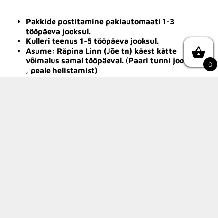
Pakkide postitamine pakiautomaati 1-3
tööpäeva jooksul.
Kulleri teenus 1-5 tööpäeva jooksul.
Asume: Räpina Linn (Jõe tn) käest kätte
võimalus samal tööpäeval. (Paari tunni jooksul
0
, peale helistamist)
Tartus võimalik käest kätte saada järgmisest
tööpäevast.
1tehnika OÜ
Swedbank a/a: EE142200221080821363
Tel:
507 9829
E-post:
info@1tehnika.ee
KMKR: EE102444438
Reg. nr.: 14831727