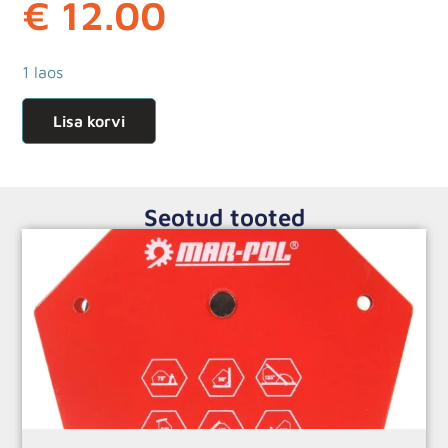
€
12.00
1 laos
Lisa korvi
Seotud tooted