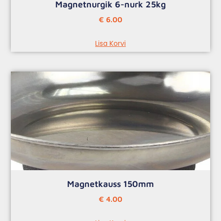
Magnetnurgik 6-nurk 25kg
€
6.00
Lisa Korvi
Magnetkauss 150mm
€
4.00