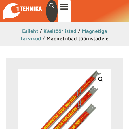
Esileht
/
Käsitööriistad
/
Magnetiga
tarvikud
/ Magnetribad tööriistadele