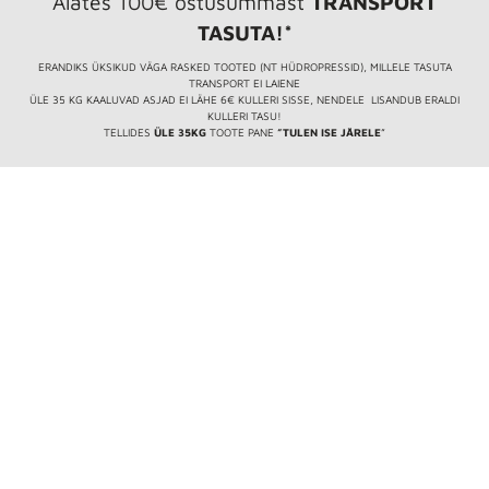
Alates 100€ ostusummast
TRANSPORT
TASUTA!*
ERANDIKS ÜKSIKUD VÄGA RASKED TOOTED (NT HÜDROPRESSID), MILLELE TASUTA
TRANSPORT EI LAIENE
ÜLE 35 KG KAALUVAD ASJAD EI LÄHE 6€ KULLERI SISSE, NENDELE LISANDUB ERALDI
KULLERI TASU!
TELLIDES
ÜLE 35KG
TOOTE PANE
”TULEN ISE JÄRELE
”