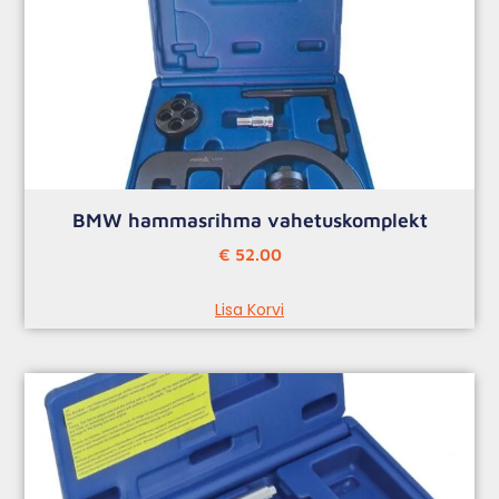
BMW hammasrihma vahetuskomplekt
€
52.00
Lisa Korvi