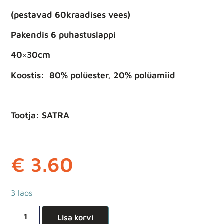
(pestavad 60kraadises vees)
Pakendis 6 puhastuslappi
40×30cm
Koostis: 80% polüester, 20% polüamiid
Tootja: SATRA
€
3.60
3 laos
Lisa korvi