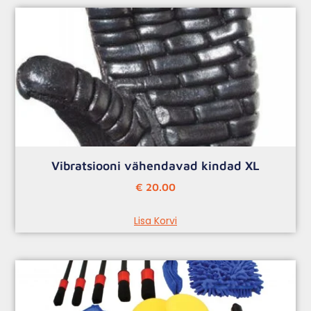
Vibratsiooni vähendavad kindad XL
€
20.00
Lisa Korvi