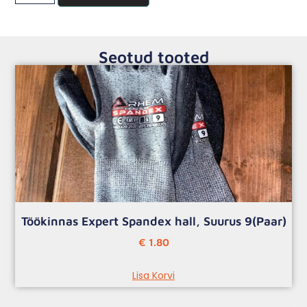
Seotud tooted
Töökinnas Expert Spandex hall, Suurus 9(Paar)
€
1.80
Lisa Korvi