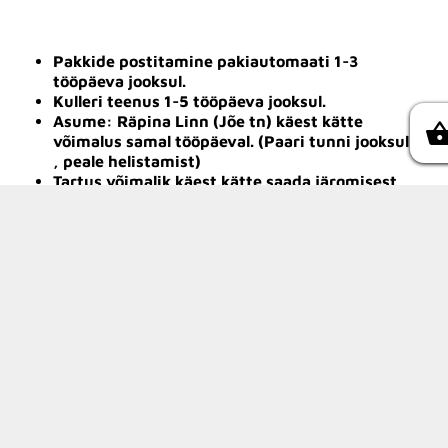
Pakkide postitamine pakiautomaati 1-3
tööpäeva jooksul.
Kulleri teenus 1-5 tööpäeva jooksul.
Asume: Räpina Linn (Jõe tn) käest kätte
võimalus samal tööpäeval. (Paari tunni jooksul
, peale helistamist)
Tartus võimalik käest kätte saada järgmisest
tööpäevast.
1tehnika OÜ
Swedbank a/a: EE142200221080821363
Tel:
507 9829
E-post:
info@1tehnika.ee
KMKR: EE102444438
Reg. nr.: 14831727