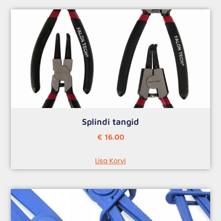
Splindi tangid
€
16.00
Lisa Korvi