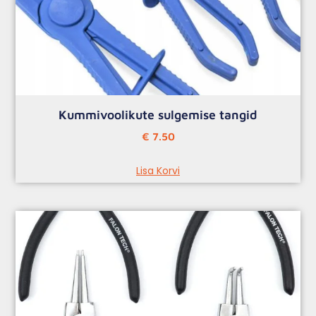
Kummivoolikute sulgemise tangid
€
7.50
Lisa Korvi