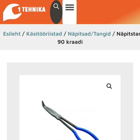
Esileht
/
Käsitööriistad
/
Näpitsad/Tangid
/ Näpitsta
90 kraadi