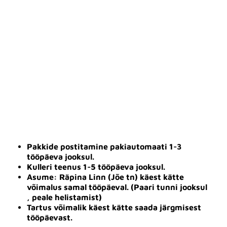
Pakkide postitamine pakiautomaati 1-3
tööpäeva jooksul.
Kulleri teenus 1-5 tööpäeva jooksul.
Asume: Räpina Linn (Jõe tn) käest kätte
võimalus samal tööpäeval. (Paari tunni jooksul
, peale helistamist)
Tartus võimalik käest kätte saada järgmisest
tööpäevast.