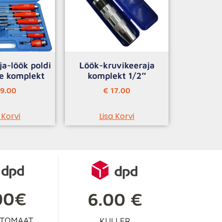
ja-löök poldi
Löök-kruvikeeraja
ne komplekt
komplekt 1/2″
9.00
€
17.00
 Korvi
Lisa Korvi
00€
6.00 €
UTOMAAT
KULLER