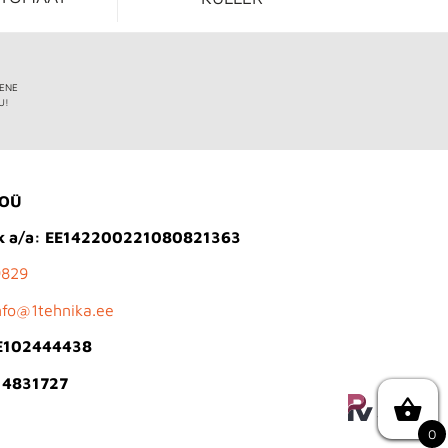
IENE
U!
 OÜ
k a/a: EE142200221080821363
9829
nfo@1tehnika.ee
E102444438
 14831727
0