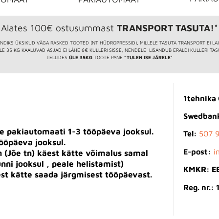
Alates 100€ ostusummast
TRANSPORT TASUTA!*
NDIKS ÜKSIKUD VÄGA RASKED TOOTED (NT HÜDROPRESSID), MILLELE TASUTA TRANSPORT EI LA
LE 35 KG KAALUVAD ASJAD EI LÄHE 6€ KULLERI SISSE, NENDELE LISANDUB ERALDI KULLERI TAS
TELLIDES
ÜLE 35KG
TOOTE PANE
”TULEN ISE JÄRELE
”
1tehnika
Swedban
e pakiautomaati 1-3 tööpäeva jooksul.
Tel:
507 
tööpäeva jooksul.
E-post:
i
 (Jõe tn) käest kätte võimalus samal
nni jooksul , peale helistamist)
KMKR: E
est kätte saada järgmisest tööpäevast.
Reg. nr.: