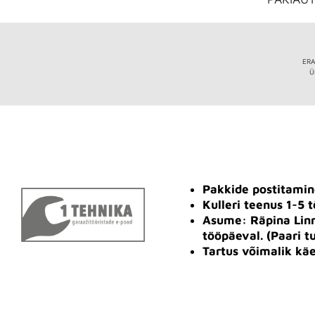
ERA
Ü
Pakkide postitamin
Kulleri teenus 1-5 
Asume: Räpina Linn
tööpäeval. (Paari tu
Tartus võimalik kä