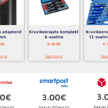
a adapterid
Kruvikeerajate komplekt
Kruvikeera
0mm
6-osaline
12-osali
00
€
18.00
€
1
Korvi
Lisa Korvi
Lisa
3.
3.00€
00€
PAKIA
PAKIAUTOMAAT
TOMAAT