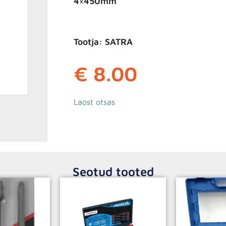
4×450mm
Tootja: SATRA
€
8.00
Laost otsas
Seotud tooted