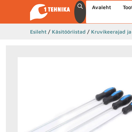
Avaleht
Too
Esileht
/
Käsitööriistad
/
Kruvikeerajad j