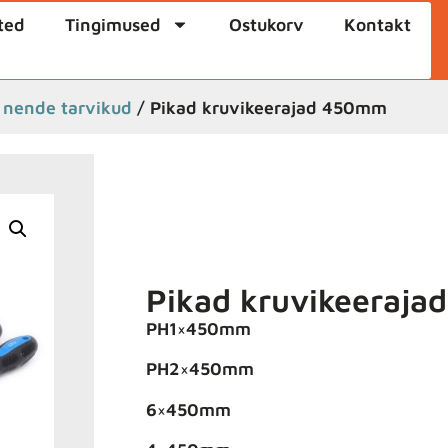
ted
Tingimused
Ostukorv
Kontakt
a nende tarvikud
/ Pikad kruvikeerajad 450mm
Pikad kruvikeeraj
PH1×450mm
PH2×450mm
6×450mm