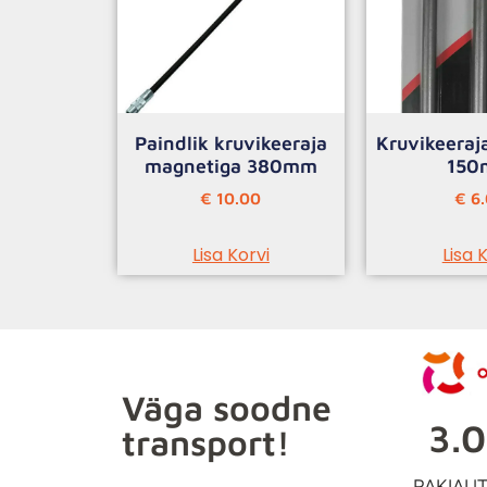
Paindlik kruvikeeraja
Kruvikeeraj
magnetiga 380mm
15
€
10.00
€
6.
Lisa Korvi
Lisa 
Väga soodne
3.
transport!
PAKIAU