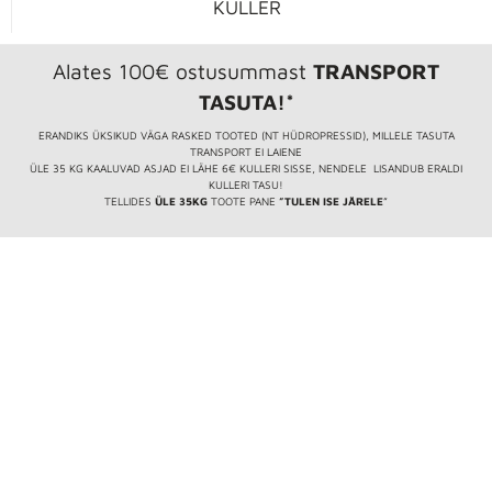
KULLER
Alates 100€ ostusummast
TRANSPORT
TASUTA!*
ERANDIKS ÜKSIKUD VÄGA RASKED TOOTED (NT HÜDROPRESSID), MILLELE TASUTA
TRANSPORT EI LAIENE
ÜLE 35 KG KAALUVAD ASJAD EI LÄHE 6€ KULLERI SISSE, NENDELE LISANDUB ERALDI
KULLERI TASU!
TELLIDES
ÜLE 35KG
TOOTE PANE
”TULEN ISE JÄRELE
”