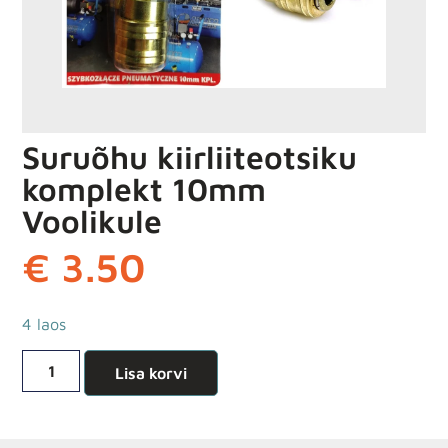
Suruõhu kiirliiteotsiku
komplekt 10mm
Voolikule
€
3.50
4 laos
Lisa korvi