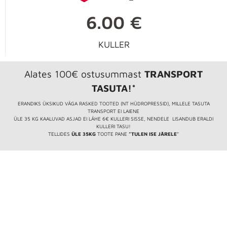
6.00 €
KULLER
Alates 100€ ostusummast
TRANSPORT
TASUTA!*
ERANDIKS ÜKSIKUD VÄGA RASKED TOOTED (NT HÜDROPRESSID), MILLELE TASUTA
TRANSPORT EI LAIENE
ÜLE 35 KG KAALUVAD ASJAD EI LÄHE 6€ KULLERI SISSE, NENDELE LISANDUB ERALDI
KULLERI TASU!
TELLIDES
ÜLE 35KG
TOOTE PANE
”TULEN ISE JÄRELE
”