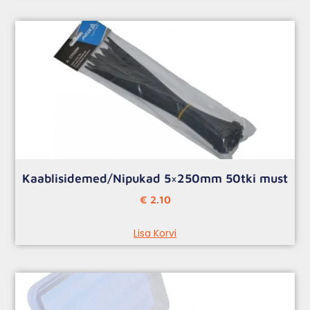
Kaablisidemed/Nipukad 5×250mm 50tki must
€
2.10
Lisa Korvi