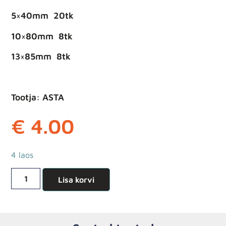
5×40mm 20tk
10×80mm 8tk
13×85mm 8tk
Tootja: ASTA
€
4.00
4 laos
Lisa korvi