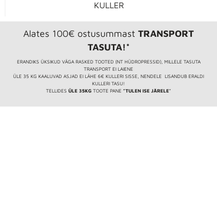
KULLER
Alates 100€ ostusummast
TRANSPORT
TASUTA!*
ERANDIKS ÜKSIKUD VÄGA RASKED TOOTED (NT HÜDROPRESSID), MILLELE TASUTA
TRANSPORT EI LAIENE
ÜLE 35 KG KAALUVAD ASJAD EI LÄHE 6€ KULLERI SISSE, NENDELE LISANDUB ERALDI
KULLERI TASU!
TELLIDES
ÜLE 35KG
TOOTE PANE
”TULEN ISE JÄRELE
”