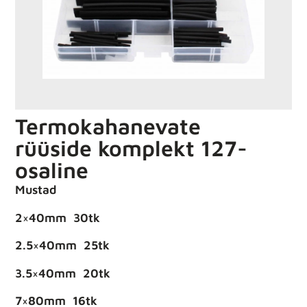
Termokahanevate
rüüside komplekt 127-
osaline
Mustad
2×40mm 30tk
2.5×40mm 25tk
3.5×40mm 20tk
7×80mm 16tk