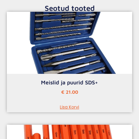
Seotud tooted
Meislid ja puurid SDS+
€
21.00
Lisa Korvi