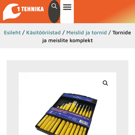
Esileht
/
Käsitööriistad
/
Meislid ja tornid
/ Tornide
ja meislite komplekt