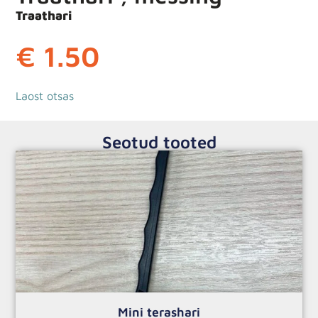
Traathari
€
1.50
Laost otsas
Seotud tooted
Mini terashari