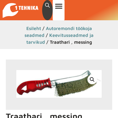
Esileht
/
Autoremondi töökoja
seadmed
/
Keevitusseadmed ja
tarvikud
/ Traathari , messing
Traathari , messing