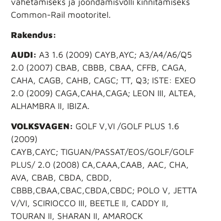
vahetamiseks ja joondamisvõlli kinnitamiseks
Common-Rail mootoritel.
Rakendus:
AUDI:
A3 1.6 (2009) CAYB,AYC; A3/A4/A6/Q5
2.0 (2007) CBAB, CBBB, CBAA, CFFB, CAGA,
CAHA, CAGB, CAHB, CAGC; TT, Q3; ISTE: EXEO
2.0 (2009) CAGA,CAHA,CAGA; LEON III, ALTEA,
ALHAMBRA II, IBIZA.
VOLKSVAGEN:
GOLF V,VI /GOLF PLUS 1.6
(2009)
CAYB,CAYC; TIGUAN/PASSAT/EOS/GOLF/GOLF
PLUS/ 2.0 (2008) CA,CAAA,CAAB, AAC, CHA,
AVA, CBAB, CBDA, CBDD,
CBBB,CBAA,CBAC,CBDA,CBDC; POLO V, JETTA
V/VI, SCIRIOCCO III, BEETLE II, CADDY II,
TOURAN II, SHARAN II, AMAROCK