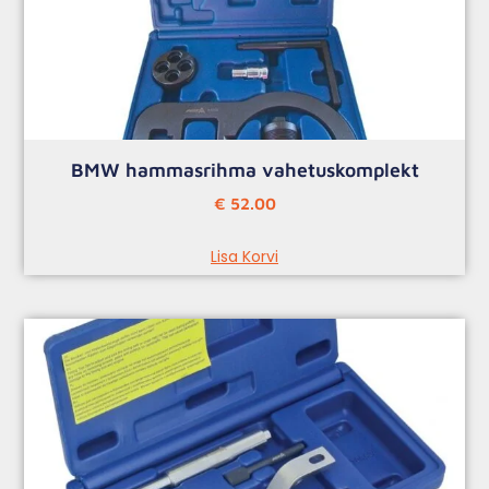
BMW hammasrihma vahetuskomplekt
€
52.00
Lisa Korvi