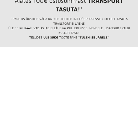
Alates 100€ ostusummast
TRANSPORT
TASUTA!*
ERANDIKS ÜKSIKUD VÄGA RASKED TOOTED (NT HÜDROPRESSID), MILLELE TASUTA
TRANSPORT EI LAIENE
ÜLE 35 KG KAALUVAD ASJAD EI LÄHE 6€ KULLERI SISSE, NENDELE LISANDUB ERALDI
KULLERI TASU!
TELLIDES
ÜLE 35KG
TOOTE PANE
”TULEN ISE JÄRELE
”