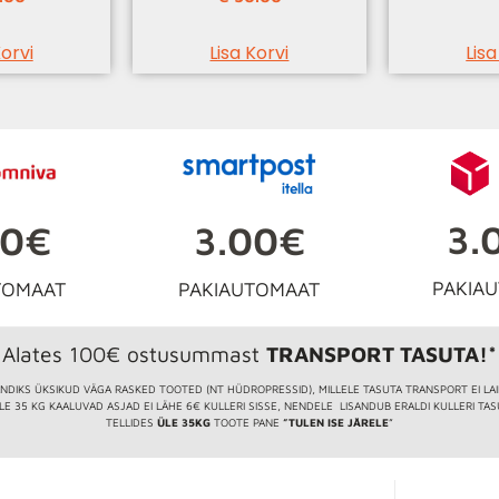
Korvi
Lisa Korvi
Lisa
3.
3.00€
00€
PAKIA
PAKIAUTOMAAT
TOMAAT
Alates 100€ ostusummast
TRANSPORT TASUTA!*
NDIKS ÜKSIKUD VÄGA RASKED TOOTED (NT HÜDROPRESSID), MILLELE TASUTA TRANSPORT EI LA
LE 35 KG KAALUVAD ASJAD EI LÄHE 6€ KULLERI SISSE, NENDELE LISANDUB ERALDI KULLERI TAS
TELLIDES
ÜLE 35KG
TOOTE PANE
”TULEN ISE JÄRELE
”