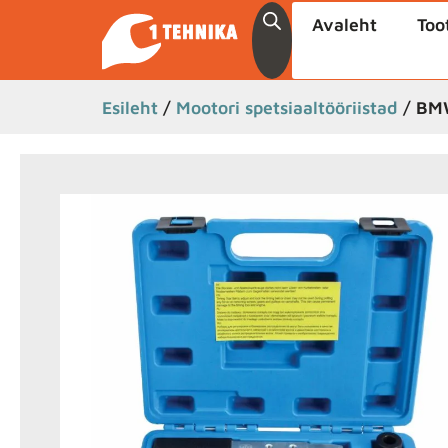
Avaleht
Too
Esileht
/
Mootori spetsiaaltööriistad
/ BMW