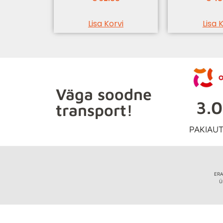
Lisa Korvi
Lisa 
Väga soodne
3.
transport!
PAKIAU
ERA
Ü