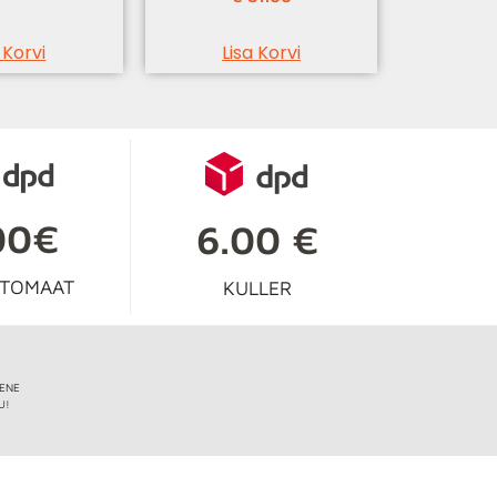
 Korvi
Lisa Korvi
00€
6.00 €
UTOMAAT
KULLER
IENE
U!