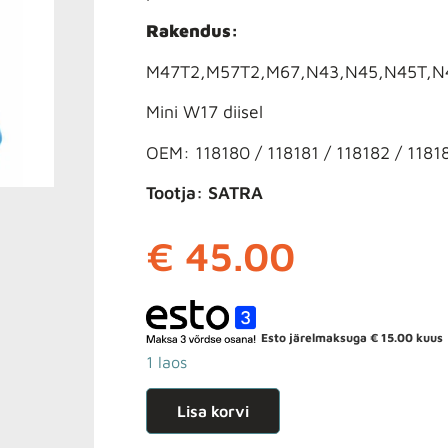
Rakendus:
M47T2,M57T2,M67,N43,N45,N45T,N4
Mini W17 diisel
OEM: 118180 / 118181 / 118182 / 11818
Tootja: SATRA
€
45.00
Esto järelmaksuga
€
15.00
kuus
1 laos
Lisa korvi