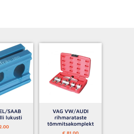
EL/SAAB
VAG VW/AUDI
li lukusti
rihmarataste
tõmmitsakomplekt
2.00
€
81.00