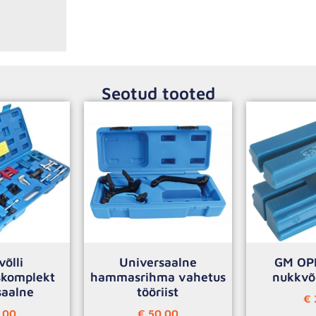
Seotud tooted
õlli
Universaalne
GM OP
skomplekt
hammasrihma vahetus
nukkvõl
saalne
tööriist
€
.00
€
50.00