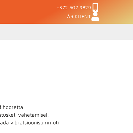
+372 507 9829
ÄRIKLIENT
a
d hooratta
stusketi vahetamisel,
ada vibratsioonisummuti