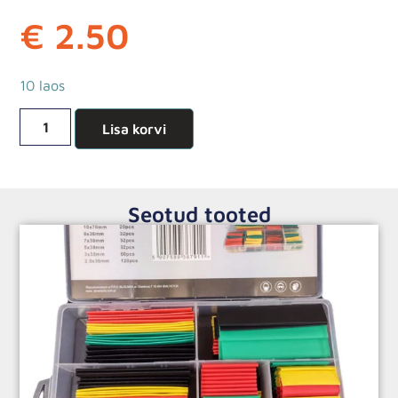
€
2.50
10 laos
Lisa korvi
Seotud tooted