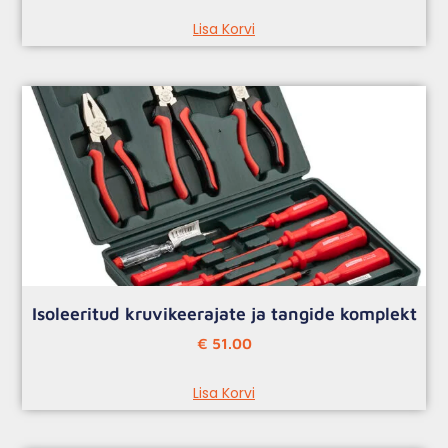
Lisa Korvi
Isoleeritud kruvikeerajate ja tangide komplekt
€
51.00
Lisa Korvi