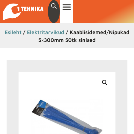
Esileht
/
Elektritarvikud
/ Kaablisidemed/Nipukad
5×300mm 50tk sinised