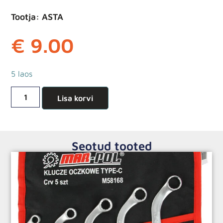
Tootja: ASTA
€
9.00
5 laos
Lisa korvi
Seotud tooted