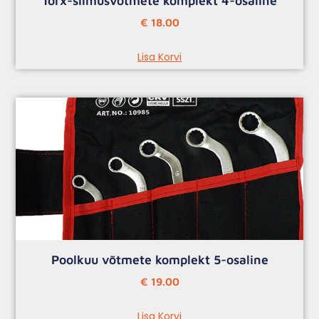
Torx-silmusvõtmete komplekt 4-osaline
€
18.00
Lisa Korvi
Poolkuu võtmete komplekt 5-osaline
€
19.00
Lisa Korvi