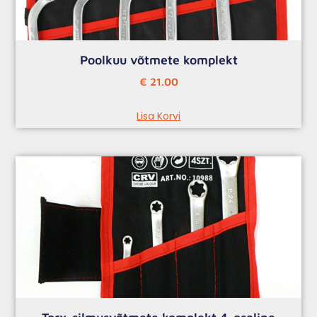
Poolkuu võtmete komplekt
€
21.00
Lisa Korvi