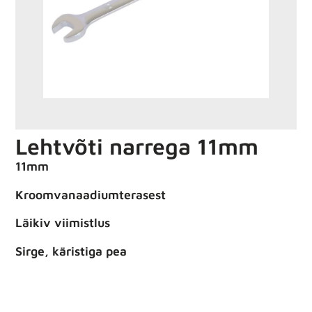
Lehtvõti narrega 11mm
11mm
Kroomvanaadiumterasest
Läikiv viimistlus
Sirge, käristiga pea