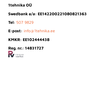
1tehnika OÜ
Swedbank a/a: EE142200221080821363
Tel:
507 9829
E-post:
info@1tehnika.ee
KMKR: EE102444438
Reg. nr.: 14831727