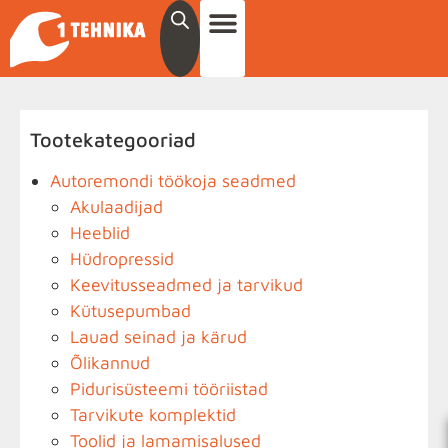
Tootekategooriad
Autoremondi töökoja seadmed
Akulaadijad
Heeblid
Hüdropressid
Keevitusseadmed ja tarvikud
Kütusepumbad
Lauad seinad ja kärud
Õlikannud
Pidurisüsteemi tööriistad
Tarvikute komplektid
Toolid ja lamamisalused