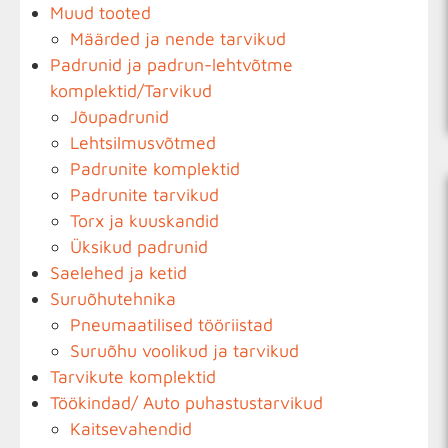
Muud tooted
Määrded ja nende tarvikud
Padrunid ja padrun-lehtvõtme
komplektid/Tarvikud
Jõupadrunid
Lehtsilmusvõtmed
Padrunite komplektid
Padrunite tarvikud
Torx ja kuuskandid
Üksikud padrunid
Saelehed ja ketid
Suruõhutehnika
Pneumaatilised tööriistad
Suruõhu voolikud ja tarvikud
Tarvikute komplektid
Töökindad/ Auto puhastustarvikud
Kaitsevahendid