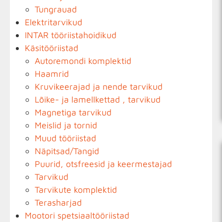
Tungrauad
Elektritarvikud
INTAR tööriistahoidikud
Käsitööriistad
Autoremondi komplektid
Haamrid
Kruvikeerajad ja nende tarvikud
Lõike- ja lamellkettad , tarvikud
Magnetiga tarvikud
Meislid ja tornid
Muud tööriistad
Näpitsad/Tangid
Puurid, otsfreesid ja keermestajad
Tarvikud
Tarvikute komplektid
Terasharjad
Mootori spetsiaaltööriistad