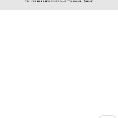
TELLIDES
ÜLE 35KG
TOOTE PANE
”TULEN ISE JÄRELE
”