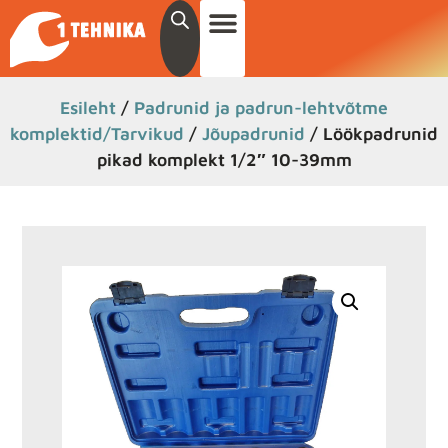
Esileht
/
Padrunid ja padrun-lehtvõtme
komplektid/Tarvikud
/
Jõupadrunid
/ Löökpadrunid
pikad komplekt 1/2″ 10-39mm