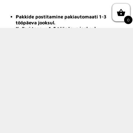
Pakkide postitamine pakiautomaati 1-3
0
tööpäeva jooksul.
Kulleri teenus 1-5 tööpäeva jooksul.
Asume: Räpina Linn (Jõe tn) käest kätte
võimalus samal tööpäeval. (Paari tunni jooksul
, peale helistamist)
Tartus võimalik käest kätte saada järgmisest
tööpäevast.
1tehnika OÜ
Swedbank a/a: EE142200221080821363
Tel:
507 9829
E-post:
info@1tehnika.ee
KMKR: EE102444438
Reg. nr.: 14831727