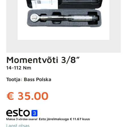
Momentvõti 3/8”
14-112 Nm
Tootja: Bass Polska
€
35.00
Esto järelmaksuga
€
11.67
kuus
Laost otsas