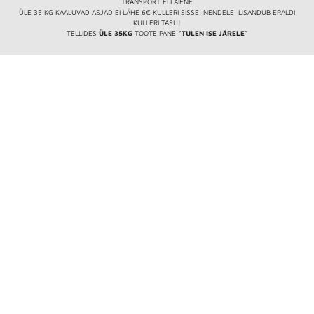
TRANSPORT EI LAIENE
ÜLE 35 KG KAALUVAD ASJAD EI LÄHE 6€ KULLERI SISSE, NENDELE LISANDUB ERALDI
KULLERI TASU!
TELLIDES
ÜLE 35KG
TOOTE PANE
”TULEN ISE JÄRELE
”