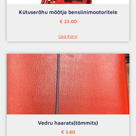
Kütuserõhu mõõtja bensiinimootoritele
€
23.00
Lisa Korvi
Vedru haarats(tõmmits)
€
3.60