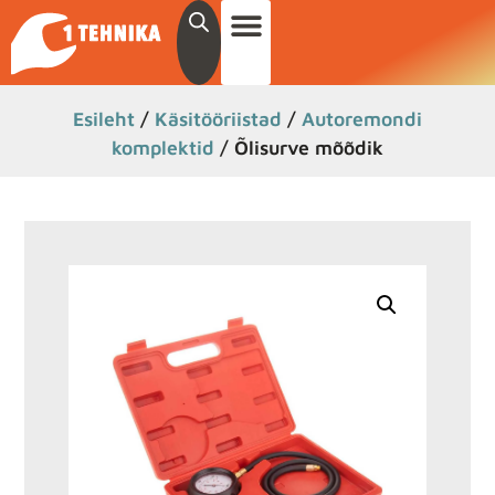
Esileht
/
Käsitööriistad
/
Autoremondi
komplektid
/ Õlisurve mõõdik