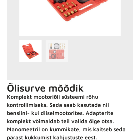
Õlisurve mõõdik
Komplekt mootoriõli süsteemi rõhu
kontrollimiseks. Seda saab kasutada nii
bensiini- kui diiselmootorites. Adapterite
komplekt võimaldab teil valida õige otsa.
Manomeetril on kummikate, mis kaitseb seda
pärast kukkumist kahjustuste eest.