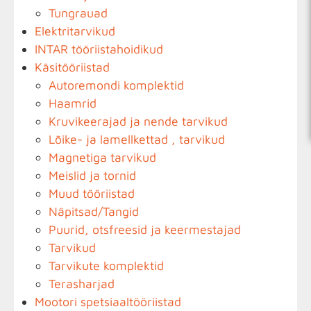
Tungrauad
Elektritarvikud
INTAR tööriistahoidikud
Käsitööriistad
Autoremondi komplektid
Haamrid
Kruvikeerajad ja nende tarvikud
Lõike- ja lamellkettad , tarvikud
Magnetiga tarvikud
Meislid ja tornid
Muud tööriistad
Näpitsad/Tangid
Puurid, otsfreesid ja keermestajad
Tarvikud
Tarvikute komplektid
Terasharjad
Mootori spetsiaaltööriistad