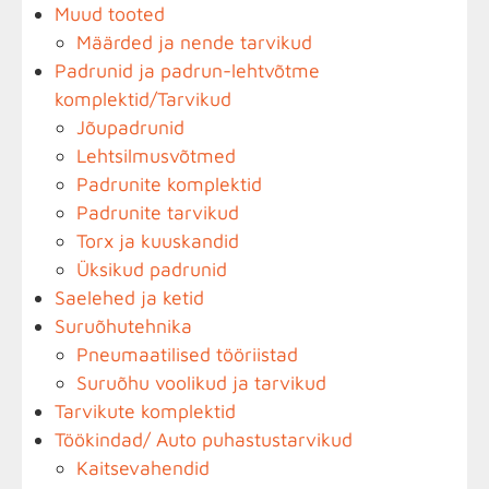
Muud tooted
Määrded ja nende tarvikud
Padrunid ja padrun-lehtvõtme
komplektid/Tarvikud
Jõupadrunid
Lehtsilmusvõtmed
Padrunite komplektid
Padrunite tarvikud
Torx ja kuuskandid
Üksikud padrunid
Saelehed ja ketid
Suruõhutehnika
Pneumaatilised tööriistad
Suruõhu voolikud ja tarvikud
Tarvikute komplektid
Töökindad/ Auto puhastustarvikud
Kaitsevahendid