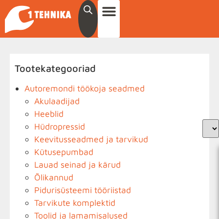
Tootekategooriad
Autoremondi töökoja seadmed
Akulaadijad
Heeblid
Hüdropressid
Keevitusseadmed ja tarvikud
Kütusepumbad
Lauad seinad ja kärud
Õlikannud
Pidurisüsteemi tööriistad
Tarvikute komplektid
Toolid ja lamamisalused