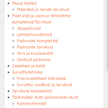
Muud tooted
Määrded ja nende tarvikud
Padrunid ja padrun-lehtvõtme
komplektid/Tarvikud
Jõupadrunid
Lehtsilmusvõtmed
Padrunite komplektid
Padrunite tarvikud
Torx ja kuuskandid
Üksikud padrunid
Saelehed ja ketid
Suruõhutehnika
Pneumaatilised tööriistad
Suruõhu voolikud ja tarvikud
Tarvikute komplektid
Töökindad/ Auto puhastustarvikud
Kaitsevahendid