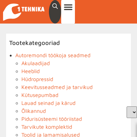
Tootekategooriad
Autoremondi töökoja seadmed
Akulaadijad
Heeblid
Hüdropressid
Keevitusseadmed ja tarvikud
Kütusepumbad
Lauad seinad ja kärud
Õlikannud
Pidurisüsteemi tööriistad
Tarvikute komplektid
Toolid ja lamamisalused