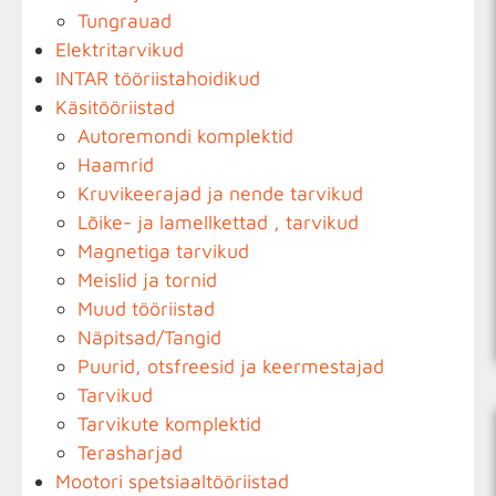
Tungrauad
Elektritarvikud
INTAR tööriistahoidikud
Käsitööriistad
Autoremondi komplektid
Haamrid
Kruvikeerajad ja nende tarvikud
Lõike- ja lamellkettad , tarvikud
Magnetiga tarvikud
Meislid ja tornid
Muud tööriistad
Näpitsad/Tangid
Puurid, otsfreesid ja keermestajad
Tarvikud
Tarvikute komplektid
Terasharjad
Mootori spetsiaaltööriistad