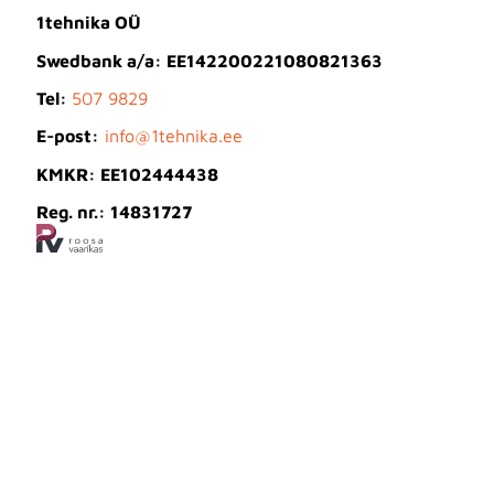
1tehnika OÜ
Swedbank a/a: EE142200221080821363
Tel:
507 9829
E-post:
info@1tehnika.ee
KMKR: EE102444438
Reg. nr.: 14831727